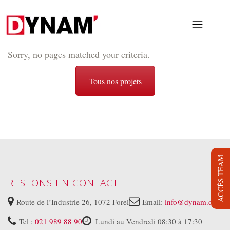
Sorry, no pages matched your criteria.
PRESTATIONS
Tous nos projets
PROJETS
NOUS
LOCATION
BLOG
ACCÈS TEAM
JOB
RESTONS EN CONTACT
DYNAM TV
Route de l’Industrie 26, 1072 Forel
Email:
info@dynam.ch
CONTACT
Tel :
021 989 88 90
Lundi au Vendredi 08:30 à 17:30