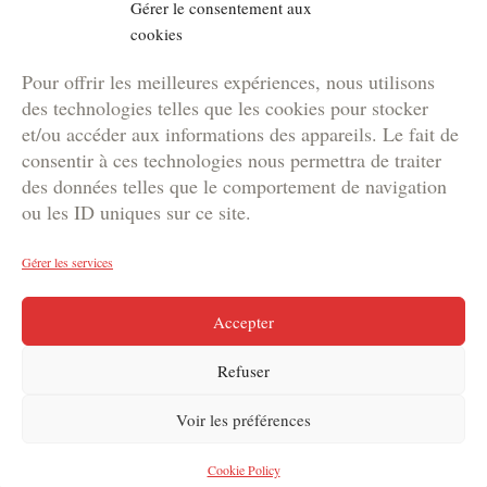
Gérer le consentement aux
Location de matériel
cookies
NOS BROCHURES
Pour offrir les meilleures expériences, nous utilisons
Brochure Team Building
des technologies telles que les cookies pour stocker
Brochure Outdoor
et/ou accéder aux informations des appareils. Le fait de
Brochure Agence
consentir à ces technologies nous permettra de traiter
des données telles que le comportement de navigation
Brochure Kids
ou les ID uniques sur ce site.
Gérer les services
Copyright © 2024 DYNAM | Votre agence de marketing
Accepter
événementiel en Suisse
Refuser
Voir les préférences
Cookie Policy