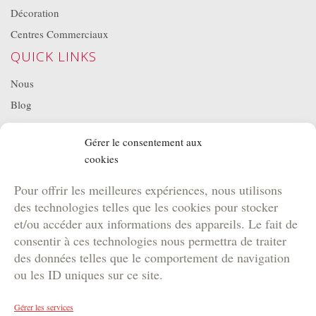
Décoration
Centres Commerciaux
QUICK LINKS
Nous
Blog
Projets
Gérer le consentement aux
Location de matériel
cookies
NOS BROCHURES
Pour offrir les meilleures expériences, nous utilisons
Brochure Team Building
des technologies telles que les cookies pour stocker
Brochure Outdoor
et/ou accéder aux informations des appareils. Le fait de
Brochure Agence
consentir à ces technologies nous permettra de traiter
des données telles que le comportement de navigation
Brochure Kids
ou les ID uniques sur ce site.
Gérer les services