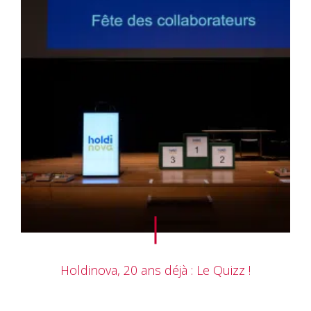
Holdinova, 20 ans déjà : Le Quizz !