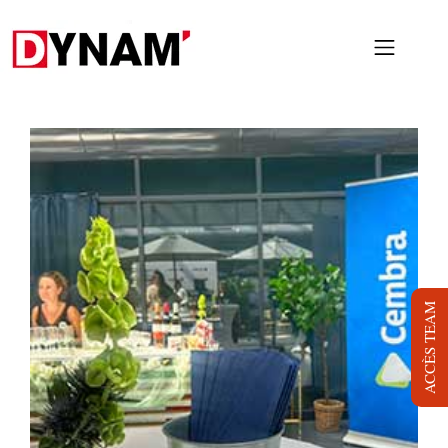
PRESTATIONS
PROJETS
NOUS
LOCATION
BLOG
ACCÈS TEAM
JOB
DYNAM TV
CONTACT