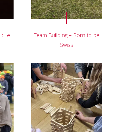
 : Le
Team Building – Born to be
Swiss