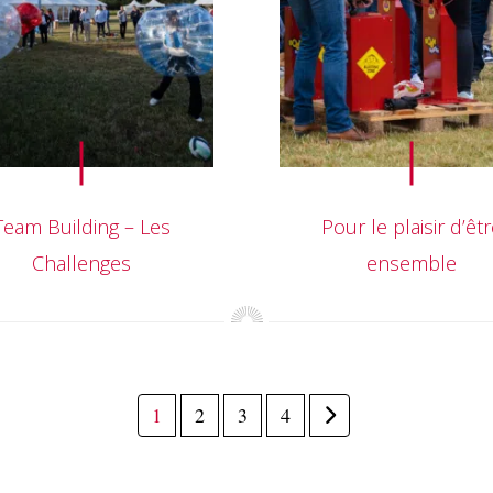
Team Building – Les
Pour le plaisir d’êt
Challenges
ensemble
1
2
3
4