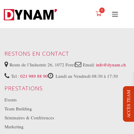
0
PRESTATIONS
PROJETS
RESTONS EN CONTACT
NOUS
Route de l’Industrie 26, 1072 Forel
Email:
info@dynam.ch
LOCATION
Tel :
021 989 88 90
Lundi au Vendredi 08:30 à 17:30
PRESTATIONS
BLOG
ACCÈS TEAM
Events
JOB
Team Building
DYNAM TV
Séminaires & Conférences
Marketing
CONTACT