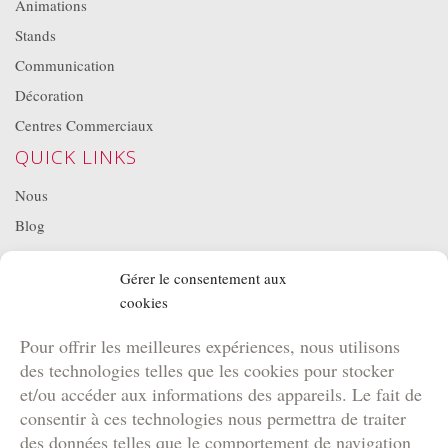
Animations
Stands
Communication
Décoration
Centres Commerciaux
QUICK LINKS
Nous
Blog
Projets
Gérer le consentement aux
Location de matériel
cookies
NOS BROCHURES
Pour offrir les meilleures expériences, nous utilisons
Brochure Team Building
des technologies telles que les cookies pour stocker
Brochure Outdoor
et/ou accéder aux informations des appareils. Le fait de
Brochure Agence
consentir à ces technologies nous permettra de traiter
des données telles que le comportement de navigation
Brochure Kids