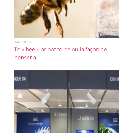
Animation
To « bee » or not to be ou la façon de
penser a...