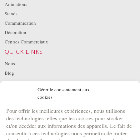
Animations
Stands
Communication
Décoration
Centres Commerciaux
QUICK LINKS
Nous
Blog
Projets
Gérer le consentement aux
Location de matériel
cookies
NOS BROCHURES
Pour offrir les meilleures expériences, nous utilisons
Brochure Team Building
des technologies telles que les cookies pour stocker
Brochure Outdoor
et/ou accéder aux informations des appareils. Le fait de
Brochure Agence
consentir à ces technologies nous permettra de traiter