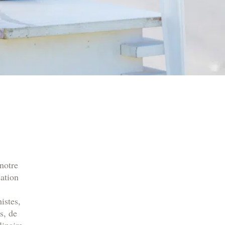
notre
sation
istes,
s, de