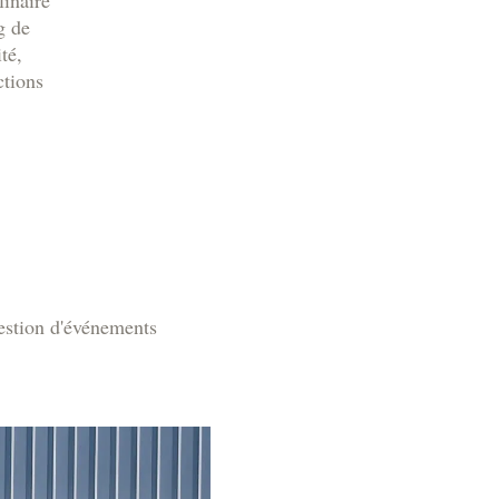
linaire
g de
té,
ctions
gestion d'événements