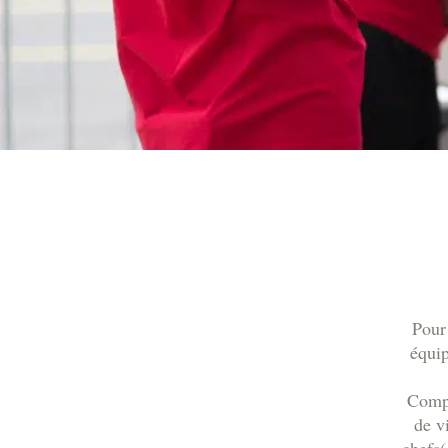
Pour
équip
Compo
de v