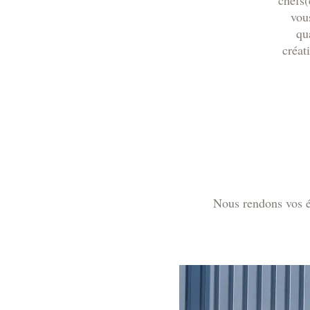
chefs(
vou
qu
créat
Nous rendons vos év