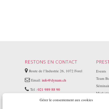
RESTONS EN CONTACT
PRES
Route de l’Industrie 26, 1072 Forel
Events
Team Bu
Email:
info@dynam.ch
Séminai
Tel :
021 989 88 90
Marketi
Lundi au Vendredi 08:30 à 17:30
Gérer le consentement aux cookies
Animati
Stands