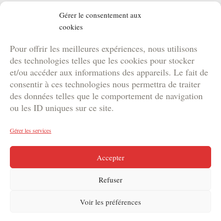
Projets
Gérer le consentement aux
Location de matériel
cookies
NOS BROCHURES
Pour offrir les meilleures expériences, nous utilisons
Brochure Team Building
des technologies telles que les cookies pour stocker
Brochure Outdoor
et/ou accéder aux informations des appareils. Le fait de
Brochure Agence
consentir à ces technologies nous permettra de traiter
des données telles que le comportement de navigation
Brochure Kids
ou les ID uniques sur ce site.
Gérer les services
Copyright © 2024 DYNAM | Votre agence de marketing
Accepter
événementiel en Suisse
Refuser
Voir les préférences