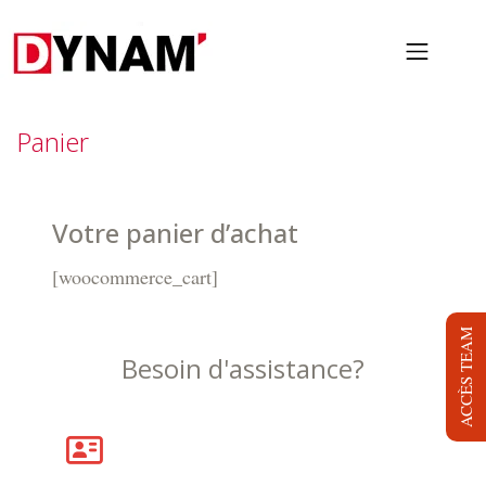
PRESTATIONS
Panier
PROJETS
NOUS
Votre panier d’achat
LOCATION
[woocommerce_cart]
BLOG
ACCÈS TEAM
Besoin d'assistance?
JOB
DYNAM TV
CONTACT