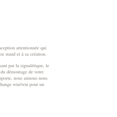
E
onception attentionnée qui
e stand et à sa création.
nt par la signalétique, le
t du démontage de votre
importe, nous aimons nous
échange win/win pour un