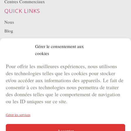
Centres Commerciaux
QUICK LINKS
Nous
Blog
Projets
Gérer le consentement aux
Location de matériel
cookies
NOS BROCHURES
Pour offrir les meilleures expériences, nous utilisons
Brochure Team Building
des technologies telles que les cookies pour stocker
Brochure Outdoor
et/ou accéder aux informations des appareils. Le fait de
Brochure Agence
consentir à ces technologies nous permettra de traiter
des données telles que le comportement de navigation
Brochure Kids
ou les ID uniques sur ce site.
Gérer les services
Copyright © 2024 DYNAM | Votre agence de marketing
Accepter