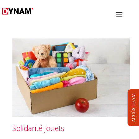
PRESTATIONS
PROJETS
NOUS
LOCATION
BLOG
ACCÈS TEAM
JOB
DYNAM TV
Solidarité jouets
CONTACT