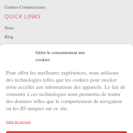
Centres Commerciaux
QUICK LINKS
Nous
Blog
Projets
Gérer le consentement aux
Location de matériel
cookies
NOS BROCHURES
Pour offrir les meilleures expériences, nous utilisons
Brochure Team Building
des technologies telles que les cookies pour stocker
Brochure Outdoor
et/ou accéder aux informations des appareils. Le fait de
Brochure Agence
consentir à ces technologies nous permettra de traiter
des données telles que le comportement de navigation
Brochure Kids
ou les ID uniques sur ce site.
Gérer les services