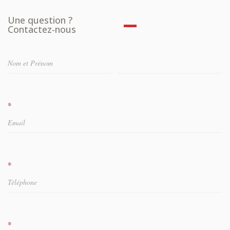
Une question ?
Contactez-nous
Demande
de
contact
*
*
*