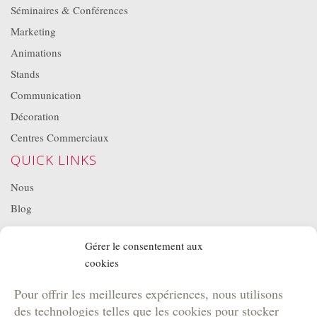
Séminaires & Conférences
Marketing
Animations
Stands
Communication
Décoration
Centres Commerciaux
QUICK LINKS
Nous
Blog
Projets
Gérer le consentement aux
Location de matériel
cookies
NOS BROCHURES
Pour offrir les meilleures expériences, nous utilisons
Brochure Team Building
des technologies telles que les cookies pour stocker