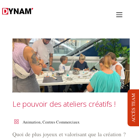
PRESTATIONS
PROJETS
NOUS
LOCATION
BLOG
ACCÈS TEAM
Le pouvoir des ateliers créatifs !
JOB
DYNAM TV
Animation
,
Centres Commerciaux
CONTACT
Quoi de plus joyeux et valorisant que la création ?