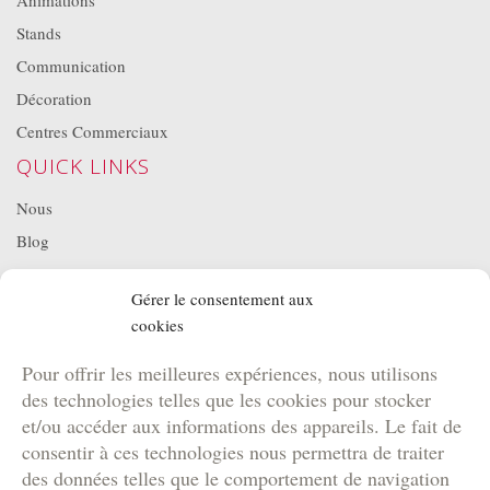
Animations
Stands
Communication
Décoration
Centres Commerciaux
QUICK LINKS
Nous
Blog
Projets
Gérer le consentement aux
Location de matériel
cookies
NOS BROCHURES
Pour offrir les meilleures expériences, nous utilisons
Brochure Team Building
des technologies telles que les cookies pour stocker
Brochure Outdoor
et/ou accéder aux informations des appareils. Le fait de
Brochure Agence
consentir à ces technologies nous permettra de traiter
des données telles que le comportement de navigation
Brochure Kids