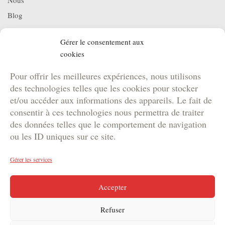
Nous
Blog
Projets
Gérer le consentement aux
Location de matériel
cookies
NOS BROCHURES
Pour offrir les meilleures expériences, nous utilisons
Brochure Team Building
des technologies telles que les cookies pour stocker
Brochure Outdoor
et/ou accéder aux informations des appareils. Le fait de
Brochure Agence
consentir à ces technologies nous permettra de traiter
des données telles que le comportement de navigation
Brochure Kids
ou les ID uniques sur ce site.
Gérer les services
Copyright © 2024 DYNAM | Votre agence de marketing
Accepter
événementiel en Suisse
Refuser