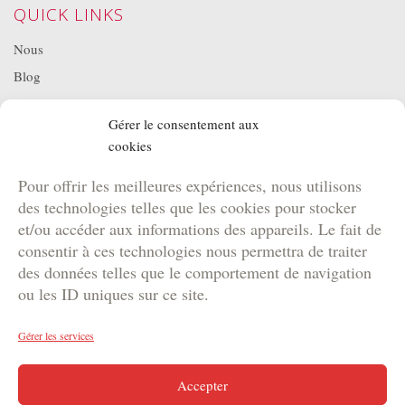
QUICK LINKS
Nous
Blog
Projets
Gérer le consentement aux
Location de matériel
cookies
NOS BROCHURES
Pour offrir les meilleures expériences, nous utilisons
Brochure Team Building
des technologies telles que les cookies pour stocker
Brochure Outdoor
et/ou accéder aux informations des appareils. Le fait de
Brochure Agence
consentir à ces technologies nous permettra de traiter
des données telles que le comportement de navigation
Brochure Kids
ou les ID uniques sur ce site.
Gérer les services
Copyright © 2024 DYNAM | Votre agence de marketing
Accepter
événementiel en Suisse