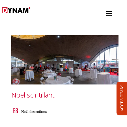
PRESTATIONS
PROJETS
NOUS
LOCATION
BLOG
ACCÈS TEAM
Noël scintillant !
JOB
DYNAM TV
Noël des enfants
CONTACT