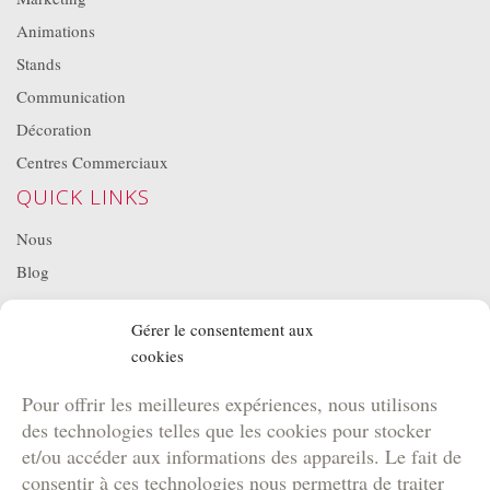
Animations
Stands
Communication
Décoration
Centres Commerciaux
QUICK LINKS
Nous
Blog
Projets
Gérer le consentement aux
Location de matériel
cookies
NOS BROCHURES
Pour offrir les meilleures expériences, nous utilisons
Brochure Team Building
des technologies telles que les cookies pour stocker
Brochure Outdoor
et/ou accéder aux informations des appareils. Le fait de
Brochure Agence
consentir à ces technologies nous permettra de traiter