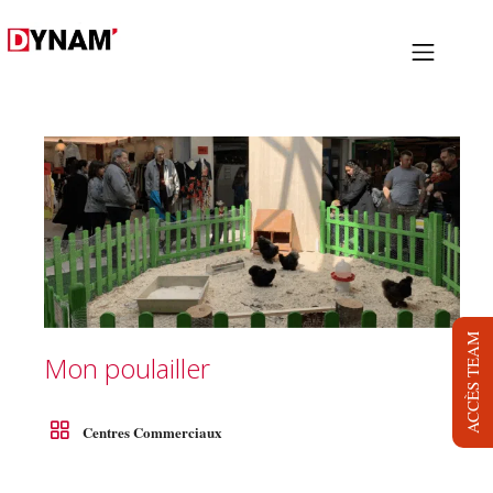
PRESTATIONS
PROJETS
NOUS
LOCATION
BLOG
ACCÈS TEAM
Mon poulailler
JOB
DYNAM TV
Centres Commerciaux
CONTACT