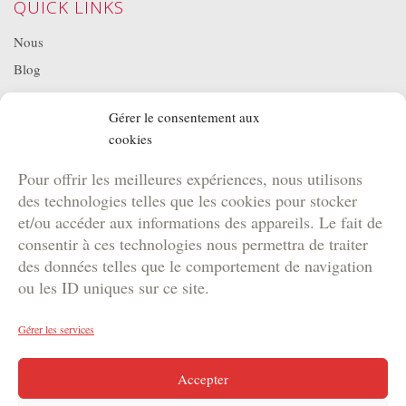
QUICK LINKS
Nous
Blog
Projets
Gérer le consentement aux
Location de matériel
cookies
NOS BROCHURES
Pour offrir les meilleures expériences, nous utilisons
Brochure Team Building
des technologies telles que les cookies pour stocker
Brochure Outdoor
et/ou accéder aux informations des appareils. Le fait de
Brochure Agence
consentir à ces technologies nous permettra de traiter
des données telles que le comportement de navigation
Brochure Kids
ou les ID uniques sur ce site.
Gérer les services
Copyright © 2024 DYNAM | Votre agence de marketing
Accepter
événementiel en Suisse