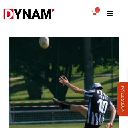
0
PRESTATIONS
PROJETS
NOUS
LOCATION
BLOG
ACCÈS TEAM
JOB
DYNAM TV
CONTACT