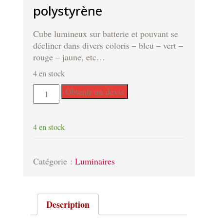
polystyrène
Cube lumineux sur batterie et pouvant se
décliner dans divers coloris – bleu – vert –
rouge – jaune, etc…
4 en stock
quantité
Obtenir un devis
de
Cube
lumineux
4 en stock
blanc
en
polystyrène
Catégorie :
Luminaires
Description