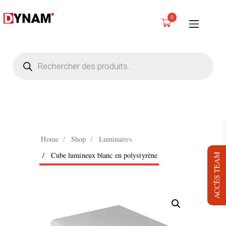
0
Recherche
PRESTATIONS
de
produits
PROJETS
NOUS
LOCATION
Home
Shop
Luminaires
BLOG
Cube lumineux blanc en polystyrène
ACCÈS TEAM
JOB
DYNAM TV
CONTACT