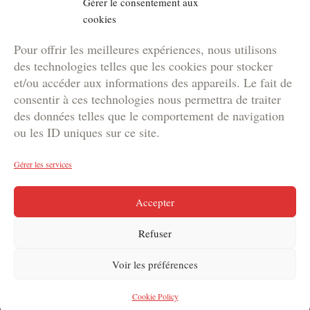
Gérer le consentement aux
Location de matériel
cookies
NOS BROCHURES
Pour offrir les meilleures expériences, nous utilisons
Brochure Team Building
des technologies telles que les cookies pour stocker
Brochure Outdoor
et/ou accéder aux informations des appareils. Le fait de
Brochure Agence
consentir à ces technologies nous permettra de traiter
des données telles que le comportement de navigation
Brochure Kids
ou les ID uniques sur ce site.
Gérer les services
Copyright © 2024 DYNAM | Votre agence de marketing
Accepter
événementiel en Suisse
Refuser
Voir les préférences
Cookie Policy