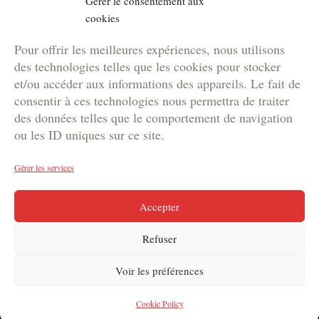
Gérer le consentement aux
Location de matériel
cookies
NOS BROCHURES
Pour offrir les meilleures expériences, nous utilisons
Brochure Team Building
des technologies telles que les cookies pour stocker
Brochure Outdoor
et/ou accéder aux informations des appareils. Le fait de
Brochure Agence
consentir à ces technologies nous permettra de traiter
des données telles que le comportement de navigation
Brochure Kids
ou les ID uniques sur ce site.
Gérer les services
Copyright © 2024 DYNAM | Votre agence de marketing
Accepter
événementiel en Suisse
Refuser
Voir les préférences
Cookie Policy