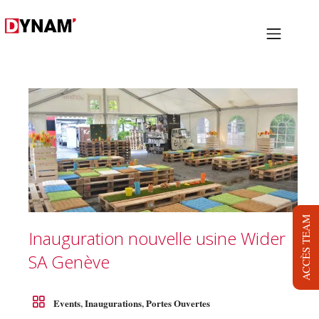
PRESTATIONS
PROJETS
NOUS
LOCATION
BLOG
ACCÈS TEAM
Inauguration nouvelle usine Wider
JOB
SA Genève
DYNAM TV
CONTACT
Events
,
Inaugurations
,
Portes Ouvertes