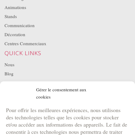
Animations
Stands
Communication
Décoration
Centres Commerciaux
QUICK LINKS
Nous
Blog
Projets
Gérer le consentement aux
Location de matériel
cookies
NOS BROCHURES
Pour offrir les meilleures expériences, nous utilisons
Brochure Team Building
des technologies telles que les cookies pour stocker
Brochure Outdoor
et/ou accéder aux informations des appareils. Le fait de
Brochure Agence
consentir à ces technologies nous permettra de traiter