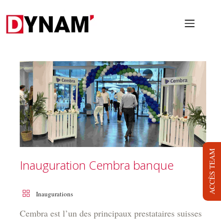
PRESTATIONS
PROJETS
NOUS
LOCATION
BLOG
ACCÈS TEAM
Inauguration Cembra banque
JOB
DYNAM TV
Inaugurations
CONTACT
Cembra est l’un des principaux prestataires suisses