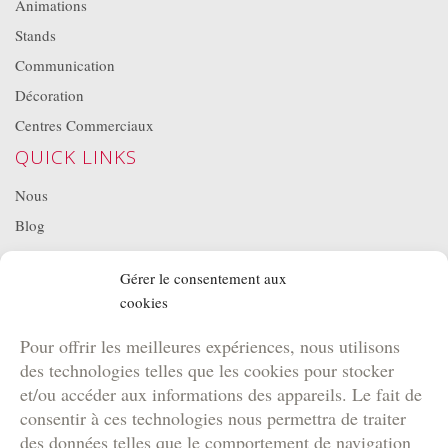
Animations
Stands
Communication
Décoration
Centres Commerciaux
QUICK LINKS
Nous
Blog
Projets
Gérer le consentement aux
Location de matériel
cookies
NOS BROCHURES
Pour offrir les meilleures expériences, nous utilisons
Brochure Team Building
des technologies telles que les cookies pour stocker
Brochure Outdoor
et/ou accéder aux informations des appareils. Le fait de
Brochure Agence
consentir à ces technologies nous permettra de traiter
des données telles que le comportement de navigation
Brochure Kids