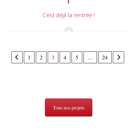
C’est déjà la rentrée !
1
2
3
4
5
…
24
Tous nos projets