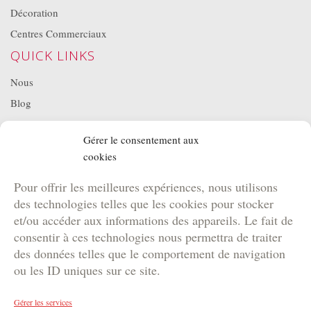
Décoration
Centres Commerciaux
QUICK LINKS
Nous
Blog
Projets
Gérer le consentement aux
Location de matériel
cookies
NOS BROCHURES
Pour offrir les meilleures expériences, nous utilisons
Brochure Team Building
des technologies telles que les cookies pour stocker
Brochure Outdoor
et/ou accéder aux informations des appareils. Le fait de
Brochure Agence
consentir à ces technologies nous permettra de traiter
des données telles que le comportement de navigation
Brochure Kids
ou les ID uniques sur ce site.
Gérer les services