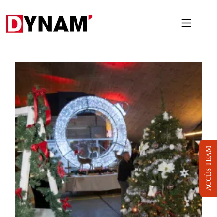
PRESTATIONS
PROJETS
NOUS
LOCATION
BLOG
ACCÈS TEAM
JOB
DYNAM TV
CONTACT